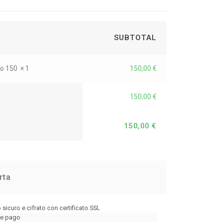
SUBTOTAL
co 150
× 1
150,00
€
150,00
€
150,00
€
rta
sicuro e cifrato con certificato SSL
de pago