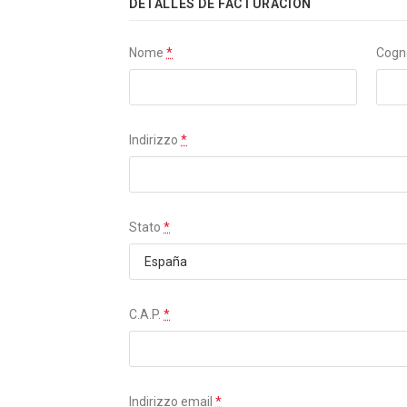
DETALLES DE FACTURACIÓN
Nome
*
Cog
Indirizzo
*
Stato
*
C.A.P.
*
Indirizzo email
*