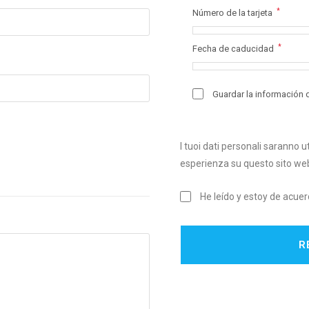
*
Número de la tarjeta
*
Fecha de caducidad
Guardar la información 
I tuoi dati personali saranno ut
esperienza su questo sito web 
He leído y estoy de acue
R