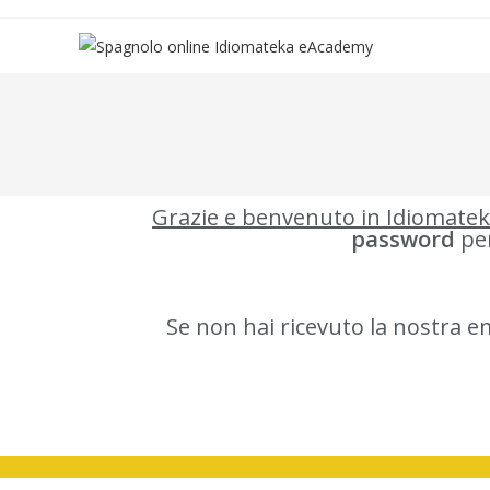
gracias super
Grazie e benvenuto in Idiomate
password
per
Se non hai ricevuto la nostra e
Spagnolo per italiani © 2023 Idiomateka eAcademy