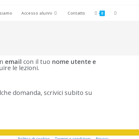
 siamo
Accesso alunni
Contatto
0
un
email
con il tuo
nome utente e
re le lezioni.
lche domanda, scrivici subito su
Politica di cookies
Termini e condizioni
Privacy