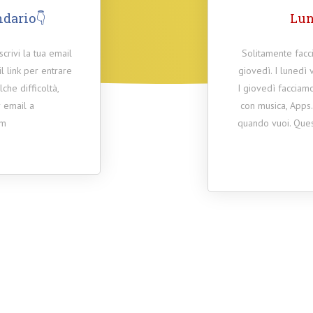
ndario👇
Lun
scrivi la tua email
Solitamente facci
l link per entrare
giovedì. I lunedì 
che difficoltà,
I giovedì facciamo
 email a
con musica, Apps
om
quando vuoi. Ques