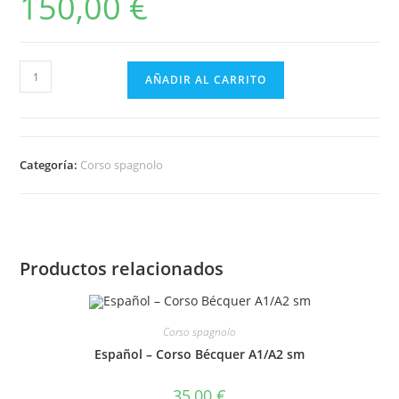
150,00
€
Español
AÑADIR AL CARRITO
Lorca
A
pago
unico
Categoría:
Corso spagnolo
150
cantidad
Productos relacionados
Corso spagnolo
Español – Corso Bécquer A1/A2 sm
35,00
€