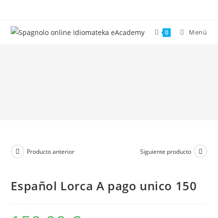
Ir
al
contenido
Menú
0
Español Lorca A pago
unico 150
Producto anterior
Siguiente producto
Español Lorca A pago unico 150