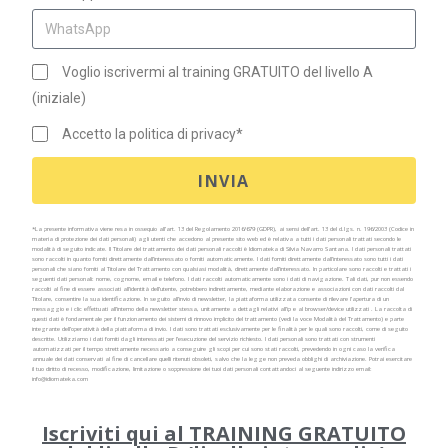
Voglio iscrivermi al training GRATUITO del livello A
(iniziale)
Accetto la politica di privacy*
INVIA
*La presente informativa viene resa in ossequio all’art. 13 del Regolamento 2016/679 (GDPR), ai sensi dell’art. 13 del d.lgs. n. 196/2003 (Codice in
materia di protezione dei dati personali) agli utenti che accedono al presente sito web ed è relativa a tutti i dati personali trattati secondo le
modalità di seguito indicate. Il Titolare del trattamento dei dati personali raccolti è Idiomateka di Silvia Navarro Santana. I dati personali trattati
sono raccolti in quanto forniti direttamente dall’interessato o forniti automaticamente.
I dati forniti direttamente dall’interessato sono tutti i dati
personali che siano forniti al Titolare del Trattamento con qualsiasi modalità, direttamente dall’interessato. In particolare sono raccolti e trattati i
seguenti dati personali: nome, cognome, email e telefono.
I dati raccolti automaticamente sono i dati di navigazione. Tali dati, pur non essendo
raccolti al fine di essere associati all’identità dell’utente, potrebbero indirettamente, mediante elaborazione e associazioni con dati raccolti dal
Titolare, consentire la sua identificazione. In seguito all’invio di newsletter, la piattaforma utilizzata consente di rilevare l’apertura di un
messaggio e i clic effettuati all’interno della newsletter stessa, unitamente a dettagli relativi all’ip e al browser/device utilizzati . La raccolta di
questi dati è fondamentale per il funzionamento dei sistemi di rinnovo implicito del trattamento (vedi la voce Modalità del Trattamento) e parte
integrante dell’operatività della piattaforma di invio.
I dati sono trattati esclusivamente per le finalità per le quali sono raccolti, come di seguito
descritte. Utilizziamo i dati forniti dagli interessati per l’esecuzione del servizio richiesto.
I dati personali sono trattati con strumenti
automatizzati per il tempo strettamente necessario a conseguire gli scopi per cui sono stati raccolti, prevedendo in ogni caso la verifica
annuale dei dati conservati al fine di cancellare quelli ritenuti obsoleti, salvo che la legge non preveda obblighi di archiviazione. Potrai esercitare
il tuo diritto di recesso, modificazione, limitazione o soppressione dei tuoi dati personali contattandoci al seguente indirizzo email:
info@idiomateka.com
Iscriviti qui al TRAINING GRATUITO