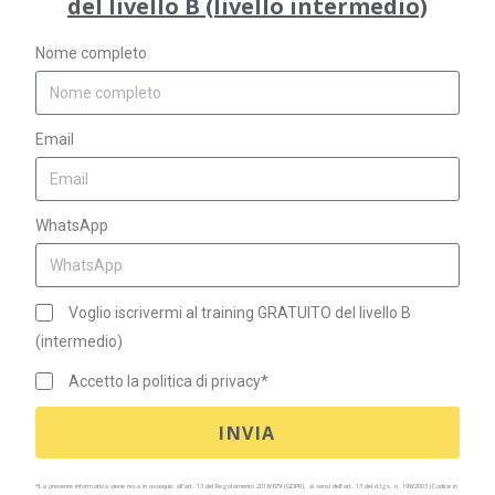
del livello B (livello intermedio)
Nome completo
Email
WhatsApp
Voglio iscrivermi al training GRATUITO del livello B
(intermedio)
Accetto la politica di privacy*
INVIA
*La presente informativa viene resa in ossequio all’art. 13 del Regolamento 2016/679 (GDPR), ai sensi dell’art. 13 del d.lgs. n. 196/2003 (Codice in