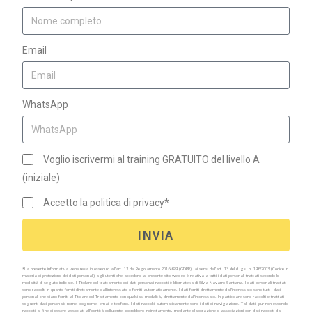
Email
WhatsApp
Voglio iscrivermi al training GRATUITO del livello A
(iniziale)
Accetto la politica di privacy*
INVIA
*La presente informativa viene resa in ossequio all’art. 13 del Regolamento 2016/679 (GDPR), ai sensi dell’art. 13 del d.lgs. n. 196/2003 (Codice in
materia di protezione dei dati personali) agli utenti che accedono al presente sito web ed è relativa a tutti i dati personali trattati secondo le
modalità di seguito indicate. Il Titolare del trattamento dei dati personali raccolti è Idiomateka di Silvia Navarro Santana. I dati personali trattati
sono raccolti in quanto forniti direttamente dall’interessato o forniti automaticamente.
I dati forniti direttamente dall’interessato sono tutti i dati
personali che siano forniti al Titolare del Trattamento con qualsiasi modalità, direttamente dall’interessato. In particolare sono raccolti e trattati i
seguenti dati personali: nome, cognome, email e telefono.
I dati raccolti automaticamente sono i dati di navigazione. Tali dati, pur non essendo
raccolti al fine di essere associati all’identità dell’utente, potrebbero indirettamente, mediante elaborazione e associazioni con dati raccolti dal