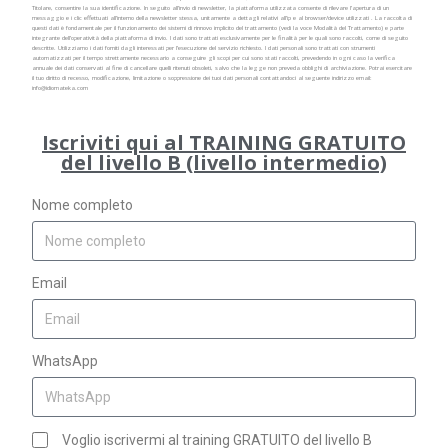
Titolare, consentire la sua identificazione. In seguito all’invio di newsletter, la piattaforma utilizzata consente di rilevare l’apertura di un
messaggio e i clic effettuati all’interno della newsletter stessa, unitamente a dettagli relativi all’ip e al browser/device utilizzati . La raccolta di
questi dati è fondamentale per il funzionamento dei sistemi di rinnovo implicito del trattamento (vedi la voce Modalità del Trattamento) e parte
integrante dell’operatività della piattaforma di invio.
I dati sono trattati esclusivamente per le finalità per le quali sono raccolti, come di seguito
descritte. Utilizziamo i dati forniti dagli interessati per l’esecuzione del servizio richiesto.
I dati personali sono trattati con strumenti
automatizzati per il tempo strettamente necessario a conseguire gli scopi per cui sono stati raccolti, prevedendo in ogni caso la verifica
annuale dei dati conservati al fine di cancellare quelli ritenuti obsoleti, salvo che la legge non preveda obblighi di archiviazione. Potrai esercitare
il tuo diritto di recesso, modificazione, limitazione o soppressione dei tuoi dati personali contattandoci al seguente indirizzo email:
info@idiomateka.com
Iscriviti qui al TRAINING GRATUITO
del livello B (livello intermedio)
Nome completo
Email
WhatsApp
Voglio iscrivermi al training GRATUITO del livello B