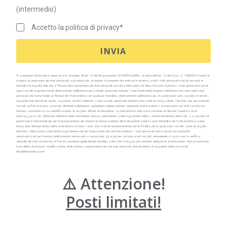
(intermedio)
Accetto la politica di privacy*
INVIA
*La presente informativa viene resa in ossequio all’art. 13 del Regolamento 2016/679 (GDPR), ai sensi dell’art. 13 del d.lgs. n. 196/2003 (Codice in
materia di protezione dei dati personali) agli utenti che accedono al presente sito web ed è relativa a tutti i dati personali trattati secondo le
modalità di seguito indicate. Il Titolare del trattamento dei dati personali raccolti è Idiomateka di Silvia Navarro Santana. I dati personali trattati
sono raccolti in quanto forniti direttamente dall’interessato o forniti automaticamente.
I dati forniti direttamente dall’interessato sono tutti i dati
personali che siano forniti al Titolare del Trattamento con qualsiasi modalità, direttamente dall’interessato. In particolare sono raccolti e trattati i
seguenti dati personali: nome, cognome, email e telefono.
I dati raccolti automaticamente sono i dati di navigazione. Tali dati, pur non essendo
raccolti al fine di essere associati all’identità dell’utente, potrebbero indirettamente, mediante elaborazione e associazioni con dati raccolti dal
Titolare, consentire la sua identificazione. In seguito all’invio di newsletter, la piattaforma utilizzata consente di rilevare l’apertura di un
messaggio e i clic effettuati all’interno della newsletter stessa, unitamente a dettagli relativi all’ip e al browser/device utilizzati . La raccolta di
questi dati è fondamentale per il funzionamento dei sistemi di rinnovo implicito del trattamento (vedi la voce Modalità del Trattamento) e parte
integrante dell’operatività della piattaforma di invio.
I dati sono trattati esclusivamente per le finalità per le quali sono raccolti, come di seguito
descritte. Utilizziamo i dati forniti dagli interessati per l’esecuzione del servizio richiesto.
I dati personali sono trattati con strumenti
automatizzati per il tempo strettamente necessario a conseguire gli scopi per cui sono stati raccolti, prevedendo in ogni caso la verifica
annuale dei dati conservati al fine di cancellare quelli ritenuti obsoleti, salvo che la legge non preveda obblighi di archiviazione. Potrai esercitare
il tuo diritto di recesso, modificazione, limitazione o soppressione dei tuoi dati personali contattandoci al seguente indirizzo email:
info@idiomateka.com
⚠️ Attenzione!
Posti limitati!