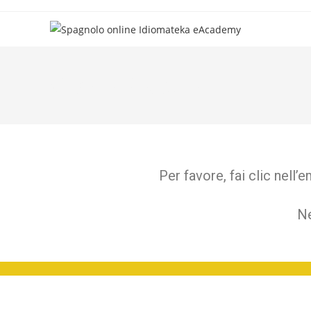
Grazie Becquer
Per favore, fai clic nell
Ne
Spagnolo per italiani © 2023 Idiomateka eAcademy